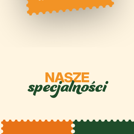
specjalności
NASZE