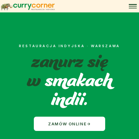
zanurz się
RESTAURACJA INDYJSKA · WARSZAWA
w
smakach
indii.
ZAMÓW ONLINE
→