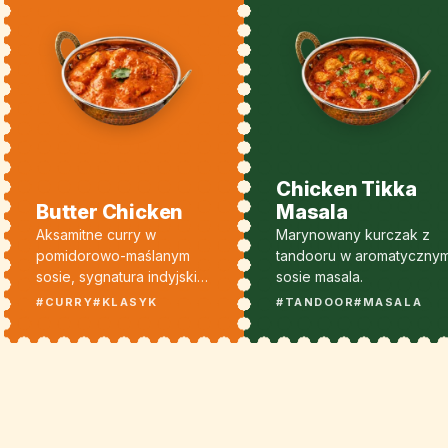
Chicken Tikka
Butter Chicken
Masala
Aksamitne curry w
Marynowany kurczak z
pomidorowo-maślanym
tandooru w aromatyczny
sosie, sygnatura indyjskiej
sosie masala.
kuchni.
#CURRY
#KLASYK
#TANDOOR
#MASALA