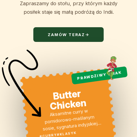
Zapraszamy do stołu, przy którym każdy
posiłek staje się małą podróżą do Indii.
ZAMÓW TERAZ
→
PRAWDZIWY SMAK
Butter
Chicken
Aksamitne curry w
pomidorowo-maślanym
sosie, sygnatura indyjskiej
kuchni.
#KLASYK
#CURRY