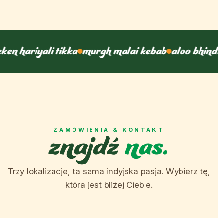
ken hariyali tikka
murgh malai kebab
aloo bhindi
znajdź
nas.
ZAMÓWIENIA & KONTAKT
Trzy lokalizacje, ta sama indyjska pasja. Wybierz tę,
która jest bliżej Ciebie.